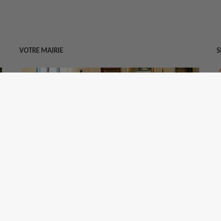
VOTRE MAIRIE
S
T
Place de l'Hôtel de Ville
M
83170 TOURVES
Téléphone : 04 94 37 00 00
Fax :
04 94 78 82 72
Contactez-nous