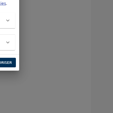
kies
.
ORISER