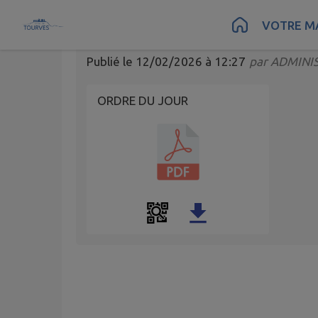
CONSEIL MUNICIPA
Contenu
Menu
Recherche
Pied de page
VOTRE MA
Publié le
12/02/2026 à 12:27
par
ADMINI
ORDRE DU JOUR