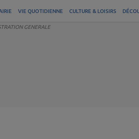
L DU 19 FEVRIER 2026
IRIE
VIE QUOTIDIENNE
CULTURE & LOISIRS
DÉCOU
STRATION GENERALE