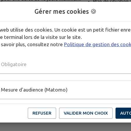
Plan de situation
Plan de localisati
Gérer mes cookies 🍪
ET NON COMPLÉTE NE POURRA ÊTRE
Photo de l'empla
web utilise des cookies. Un cookie est un petit fichier enre
e terminal lors de la visite sur le site.
tion de tonnage
 savoir plus, consultez notre
Politique de gestion des coo
Demande de 
Obligatoire
Mesure d'audience (Matomo)
REFUSER
VALIDER MON CHOIX
AUT