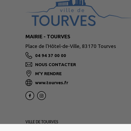
MAIRIE - TOURVES
Place de l'Hôtel-de-Ville, 83170 Tourves
04 94 37 00 00
NOUS CONTACTER
M'Y RENDRE
www.tourves.fr
VILLE DE TOURVES