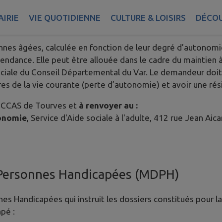
IRIE
VIE QUOTIDIENNE
CULTURE & LOISIRS
DÉCOU
omie (APA)
nnes âgées, calculée en fonction de leur degré d’autonomie
pendance. Elle peut être allouée dans le cadre du maintien 
ociale du Conseil Départemental du Var. Le demandeur doit
res de la vie courante (perte d’autonomie) et avoir une rés
du CCAS de Tourves et
à renvoyer au :
tonomie
, Service d'Aide sociale à l'adulte, 412 rue Jean Ai
Personnes Handicapées (MDPH)
s Handicapées qui instruit les dossiers constitués pour la
pé :