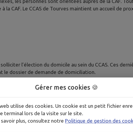
plexes, les personnes sont orientées auprès de la CAF. To
à la CAF. Le CCAS de Tourves maintient un accueil de prox
olliciter l’élection du domicile au sein du CCAS. Ces derni
ent le dossier de demande de domiciliation.
Gérer mes cookies 🍪
web utilise des cookies. Un cookie est un petit fichier enre
e terminal lors de la visite sur le site.
 savoir plus, consultez notre
Politique de gestion des coo