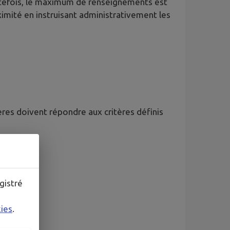
utefois, le maximum de renseignements est
imité en instruisant administrativement les
ères doivent répondre aux critères définis
gistré
kies
.