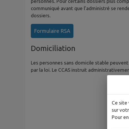
personnes. Pour certains dossiers plus com
communiqué avant que l’administré se rende 
dossiers.
Formulaire RSA
Domiciliation
Les personnes sans domicile stable peuvent s
par la loi. Le CCAS instruit administrativem
Ce site 
sur votr
Pour en