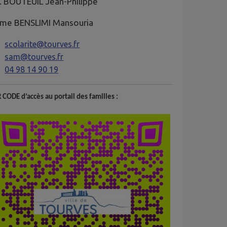
. BOUTEUIL Jean-Philippe
me BENSLIMI Mansouria
scolarite@tourves.fr
sam@tourves.fr
04 98 14 90 19
 CODE d’accès au portail des familles :