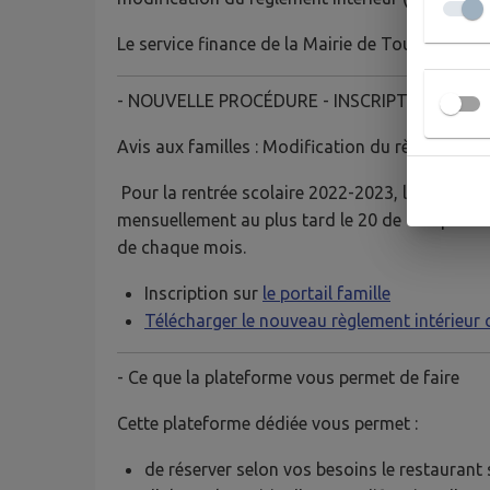
Le service finance de la Mairie de Tourves
- NOUVELLE PROCÉDURE - INSCRIPTION, TARIF
Avis aux familles : Modification du règlement int
Pour la rentrée scolaire 2022-2023, les inscript
mensuellement au plus tard le 20 de chaque mois
de chaque mois.
Inscription sur
le portail famille
Télécharger le nouveau règlement intérieur c
- Ce que la plateforme vous permet de faire
Cette plateforme dédiée vous permet :
de réserver selon vos besoins le restaurant sc