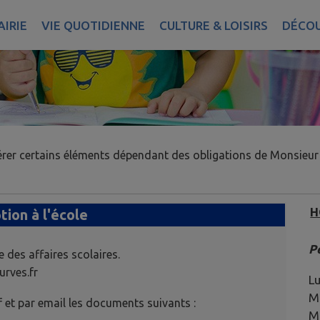
IRIE
VIE QUOTIDIENNE
CULTURE & LOISIRS
DÉCOU
gérer certains éléments dépendant des obligations de Monsieur 
H
tion à l'école
Pé
e des affaires scolaires.
urves.fr
Lu
Ma
f et par email les documents suivants :
M