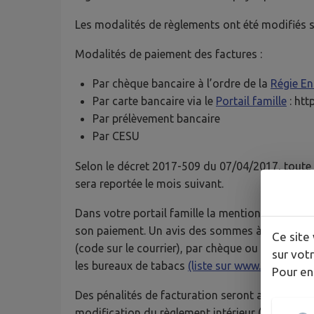
Les modalités de règlements ont été modifiés su
Modalités de paiement des factures :
Par chèque bancaire à l’ordre de la
Régie E
Par carte bancaire via le
Portail famille
: htt
Par prélèvement bancaire
Par CESU
Selon le décret 2017-509 du 07/04/2017, toute f
sera reportée le mois suivant.
Dans votre portail famille la mention « Titre ém
son paiement. Un avis des sommes à payer vous 
Ce site 
(code sur le courrier), par chèque ou espèces 
sur votr
les bureaux de tabacs
(liste sur www.impots.gou
Pour en
Des pénalités de facturation seront appliquées
modification du règlement intérieur (Délibératio