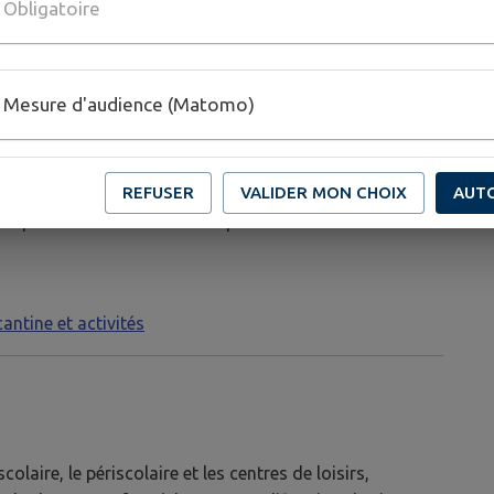
Obligatoire
S : CANTINE, ACTIVITÉS
Mesure d'audience (Matomo)
érieur cantine et activités (inscriptions et tarifs)
REFUSER
VALIDER MON CHOIX
AUT
ions au restaurant scolaire et activités seront effectués
 pour le mois suivant et le paiement entre le 25 et 30
antine et activités
olaire, le périscolaire et les centres de loisirs,