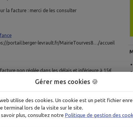
r la facture : merci de les consulter
nfance
ps://portail.berger-levrault.fr/MairieTourves8…/accueil
M
acture non réglée dans les délais et inférieure à 15€
Gérer mes cookies 🍪
is/recouvrement » dans l’onglet facture ne justifie pas
sera adressé par courrier pour solder celle-ci par CB
web utilise des cookies. Un cookie est un petit fichier enre
directement au Trésor Public et par CB ou espèces dans
e terminal lors de la visite sur le site.
v.fr)
.
 savoir plus, consultez notre
Politique de gestion des coo
 pour toutes les prestations sans réservation selon
n 045/2022 article 4 : pénalités).