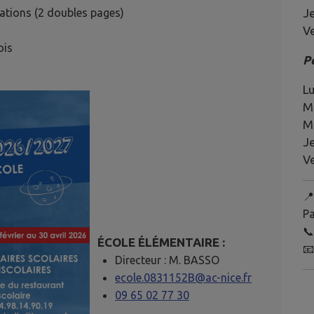
Je
nations (2 doubles pages)
Ve
ois
P
Lu
Ma
M
Je
Ve
📍
P

ÉCOLE ÉLÉMENTAIRE :

Directeur : M. BASSO
ecole.0831152B@ac-nice.fr
09 65 02 77 30