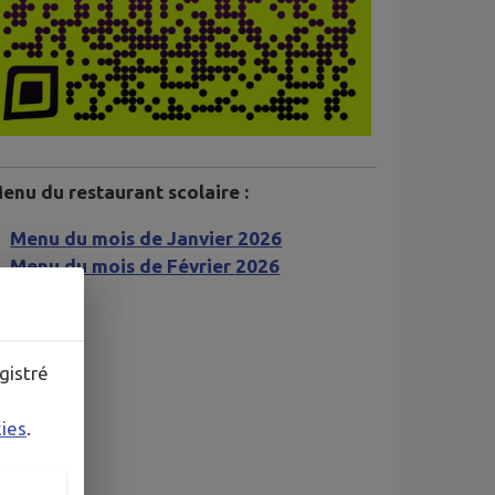
enu du restaurant scolaire :
Menu du mois de Janvier 2026
Menu du mois de Février 2026
gistré
kies
.