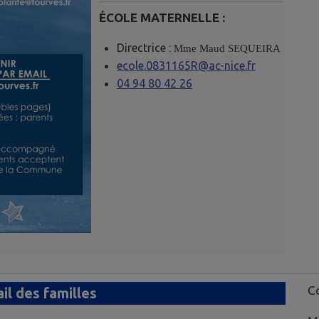
ÉCOLE MATERNELLE :
Directrice :
Mme Maud SEQUEIRA
ecole.0831165R@ac-nice.fr
04 94 80 42 26
Co
il des familles