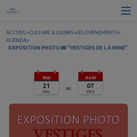
Contenu
Menu
Recherche
Pied de page
ACCUEIL
>
CULTURE & LOISIRS
>
LES ÉVÈNEMENTS
>
AGENDA
>
EXPOSITION PHOTO 📸 "VESTIGES DE LA MINE"
Mai
Août
21
07
au
Jeu.
Ven.