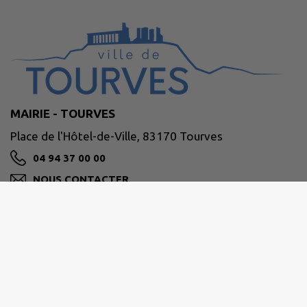
MAIRIE - TOURVES
Place de l'Hôtel-de-Ville, 83170 Tourves
04 94 37 00 00
NOUS CONTACTER
M'Y RENDRE
www.tourves.fr