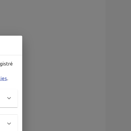
gistré
kies
.