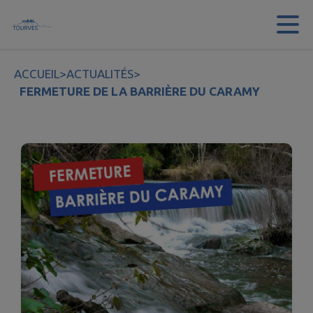
Contenu
Menu
Recherche
Pied de page
ACCUEIL
>
ACTUALITÉS
>
FERMETURE DE LA BARRIÈRE DU CARAMY