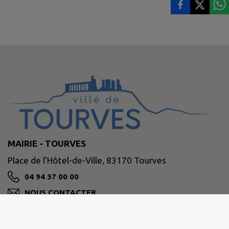
MAIRIE - TOURVES
Place de l'Hôtel-de-Ville, 83170 Tourves
04 94 37 00 00
NOUS CONTACTER
M'Y RENDRE
www.tourves.fr