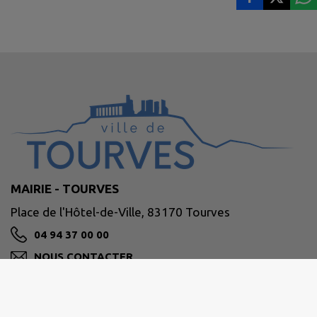
MAIRIE - TOURVES
Place de l'Hôtel-de-Ville, 83170 Tourves
04 94 37 00 00
NOUS CONTACTER
M'Y RENDRE
www.tourves.fr